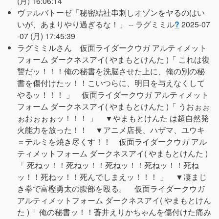
(月) 16:06:14
ヴァルバトーゼ「秘密結社串刺しオゾンをヤるのはい
いが、あまりやり過ぎるな！」 --
ラグミミル
?
2025-07
-07 (月) 17:45:39
ラグミミルさん 仮面ライダークウガ アルティメット
フォーム ダークネスアイ( やまもとけんた )「 これは復
讐だッ！！！俺の秘書を洗脳させた上に、俺の別の秘
書を傷付けたッ！！こいつらに、明日を与えなくして
やるッ！！！ 」 仮面ライダークウガ アルティメット
フォーム ダークネスアイ( やまもとけんた )「 うおぉぉ
ぉおぉぉぉッ！！！ 」 ▼やまもとけんた は超自然発
火能力を放った！！ ▼アニメ店長、ハザマ、ユウキ
＝テルミを焼き尽くす！！ 仮面ライダークウガ アル
ティメットフォーム ダークネスアイ( やまもとけんた )
「 死ねッ！！死ねッ！！死ねッ！！死ねッ！！死ね
ッ！！死ねッ！！死んでしまえッ！！！ 」 ▼凄まじ
き拳で富樫勇太の腹部を殴る。 仮面ライダークウガ
アルティメットフォーム ダークネスアイ( やまもとけん
た )「 俺の秘書ッ！！蒼井えりかちゃんを傷付けた痛み