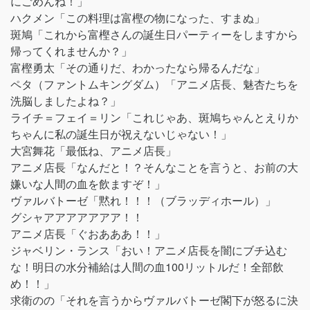
にごめんね！」
ハクメン「この料理は富樫の物になった、すまぬ」
斑鳩「これから富樫さんの誕生日パーティーをしますから
帰ってくれませんか？」
富樫勇太「その通りだ、わかったなら帰るんだな」
ペタ（ファントムキングダム）「アニメ店長、魅杏たちを
洗脳しましたよね？」
ライチ＝フェイ＝リン「これじゃあ、斑鳩ちゃんとえりか
ちゃんに私の誕生日が祝えないじゃない！」
大宮舞花「最低ね、アニメ店長」
アニメ店長「なんだと！？そんなことを言うと、お前の大
嫌いな人間の血を飲ますぞ！」
ヴァルバトーゼ「黙れ！！！（ブラッディホール）」
グシャアアアアアアア！！
アニメ店長「ぐおあああ！！」
ジャベリン・ランス「おい！アニメ店長を闇にブチ込む
な！明日の水分補給は人間の血100リットルだ！全部飲
め！！」
求衛のの「それを言うからヴァルバトーゼ閣下が怒るに決