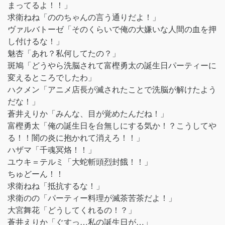
まってるよ！！」
求衛ねね「ののちゃんの言う通りだよ！」
ヴァルバトーゼ「そのくらいで俺の大嫌いな人間の血を押
し付けるな！」
魅杏「あれ？私何してたの？」
斑鳩「どうやら洗脳されて富樫勇太の誕生日パーティーに
変えるところでしたわ」
ハクメン「アニメ店長が滅されたことで洗脳が解けたよう
だな！」
蒼井えりか「みんな、目が覚めたんだね！」
富樫勇太「俺の誕生日を台無しにする気か！？こうしてや
る！！闇の炎に抱かれて消えろ！！」
ハザマ「千魂冥烙！！」
ユウキ＝テルミ「大蛇斬頭烈封餓！！」
ちゅどーん！！
求衛ねね「抵抗するな！」
求衛のの「パーティー料理が滅茶苦茶だよ！」
大宮舞花「どうしてくれるの！？」
蒼井えりか「ぐすっ…私の誕生日が…」