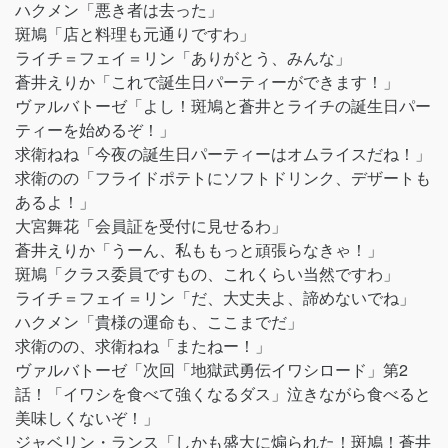
ハクメン「悪き者は去った」
斑鳩「店と料理も元通りですわ」
ライチ＝フェイ＝リン「ありがとう、みんな」
蒼井えりか「これで誕生日パーティーができます！」
ヴァルバトーゼ「よし！斑鳩と蒼井とライチの誕生日パー
ティーを始めるぞ！」
求衛ねね「今夜の誕生日パーティーはオムライスだね！」
求衛のの「フライドポテトにソフトドリンク、デザートも
あるよ！」
大宮舞花「会員証を受付に見せるわ」
蒼井えりか「うーん、私ももっと頑張らなきゃ！」
斑鳩「クラス委員ですもの、これくらい当然ですわ」
ライチ＝フェイ＝リン「だ、大丈夫よ、諦めないでね」
ハクメン「貴様の運命も、ここまでだ」
求衛のの、求衛ねね「またねー！」
ヴァルバトーゼ「次回「地獄武勇伝イワシロード」第2
話！「イワシを食べて強くなるダス」泣きながら食べると
美味しくないぞ！」
ジャベリン・ランス「しかも盛大に煽られた！斑鳩！蒼井