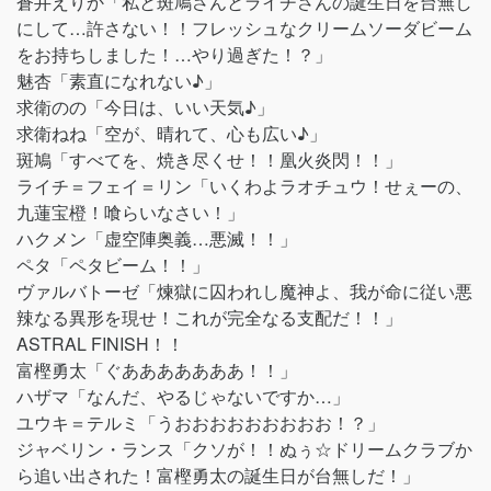
蒼井えりか「私と斑鳩さんとライチさんの誕生日を台無し
にして…許さない！！フレッシュなクリームソーダビーム
をお持ちしました！…やり過ぎた！？」
魅杏「素直になれない♪」
求衛のの「今日は、いい天気♪」
求衛ねね「空が、晴れて、心も広い♪」
斑鳩「すべてを、焼き尽くせ！！凰火炎閃！！」
ライチ＝フェイ＝リン「いくわよラオチュウ！せぇーの、
九蓮宝橙！喰らいなさい！」
ハクメン「虚空陣奥義…悪滅！！」
ペタ「ペタビーム！！」
ヴァルバトーゼ「煉獄に囚われし魔神よ、我が命に従い悪
辣なる異形を現せ！これが完全なる支配だ！！」
ASTRAL FINISH！！
富樫勇太「ぐあああああああ！！」
ハザマ「なんだ、やるじゃないですか…」
ユウキ＝テルミ「うおおおおおおおおお！？」
ジャベリン・ランス「クソが！！ぬぅ☆ドリームクラブか
ら追い出された！富樫勇太の誕生日が台無しだ！」