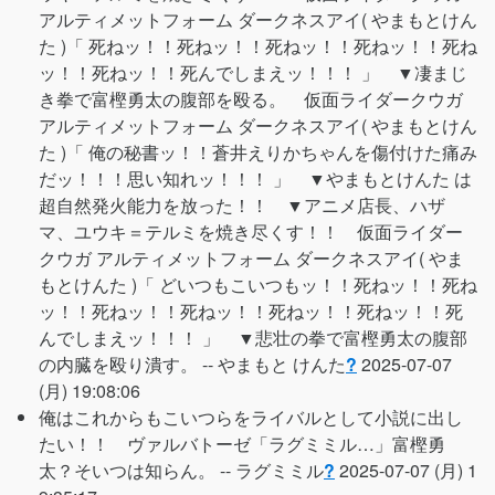
アルティメットフォーム ダークネスアイ( やまもとけん
た )「 死ねッ！！死ねッ！！死ねッ！！死ねッ！！死ね
ッ！！死ねッ！！死んでしまえッ！！！ 」 ▼凄まじ
き拳で富樫勇太の腹部を殴る。 仮面ライダークウガ
アルティメットフォーム ダークネスアイ( やまもとけん
た )「 俺の秘書ッ！！蒼井えりかちゃんを傷付けた痛み
だッ！！！思い知れッ！！！ 」 ▼やまもとけんた は
超自然発火能力を放った！！ ▼アニメ店長、ハザ
マ、ユウキ＝テルミを焼き尽くす！！ 仮面ライダー
クウガ アルティメットフォーム ダークネスアイ( やま
もとけんた )「 どいつもこいつもッ！！死ねッ！！死ね
ッ！！死ねッ！！死ねッ！！死ねッ！！死ねッ！！死
んでしまえッ！！！ 」 ▼悲壮の拳で富樫勇太の腹部
の内臓を殴り潰す。 --
やまもと けんた
?
2025-07-07
(月) 19:08:06
俺はこれからもこいつらをライバルとして小説に出し
たい！！ ヴァルバトーゼ「ラグミミル…」富樫勇
太？そいつは知らん。 --
ラグミミル
?
2025-07-07 (月) 1