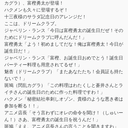
カグラ）、富樫勇太が登場！
ハクメンも久々に登場するぞ！
十三夜様のサラダ記念日のアレンジだ！
ここは、ドリームクラブ。
ジャベリン・ランス「今日は富樫勇太の誕生日だぜ！その
ためにドリームクラブに呼んだんだ！」
富樫勇太「よう！初めましてだな！俺は富樫勇太！今日が
誕生日だ！」
ジャベリン・ランス「富樫、お誕生日おめでとう！誕生日
パーティー料理も用意されてるぜ！」
魅杏（ドリームクラブ）「またあなたたち！会員証も持た
ないで！」
斑鳩（閃乱カグラ）「この料理はわたくしと蒼井さんとラ
イチさんの誕生日のために作った料理ですわ！」
ハクメン「秘密結社串刺しオゾン、貴様のような悪き者は
参加を断る！！」
アニメ店長「そう言わずにオレの命令を聞け！（しゅいー
ん！）さあ、富樫勇太の誕生日を祝うんだ！」
斑鳩「ええ、アニメ店長さんの言うことを聞きますわ」