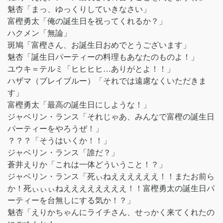
魅杏「まっ、ゆっくりしていきなさい」
富樫勇太「俺の誕生日を祝ってくれるか？」
ハクメン「無論」
斑鳩「富樫さん、お誕生日おめでとうございます」
魅杏「誕生日パーティーの料理もあなたのものよ！」
ユウキ＝テルミ「ヒヒヒヒ…ありがとよ！！」
ハザマ（ブレイブルー）「それでは遠慮なくいただきま
す」
富樫勇太「最高の誕生日にしような！」
ジャベリン・ランス「それじゃあ、みんなで富樫の誕生日
パーティーをやろうぜ！」
？？？「そうはいくか！！」
ジャベリン・ランス「誰だ？」
蒼井えりか「これは一体どういうこと！？」
ジャベリン・ランス「死ぃねええええええ！！またお前ら
か！死ぃぃぃねええええええええ！！富樫勇太の誕生日パ
ーティーを台無しにする気か！？」
魅杏「えりかちゃんにライチさん、せっかく来てくれたの