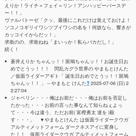
えりか！ライチ＝フェイ＝リン！アンハッピーバースデ
ー！！」
ヴァルバトーゼ「クッ、最後にこれだけは覚えておけよ！
ソコノコギリイワシツブイワシの名を！何故なら、響きが
カッコイイからだッ！」
求衛のの、求衛ねね「まいっか！私らバカだし！」
続く！
蒼井えりか ちゃんッ！！斑鳩ちゃんッ！！お誕生日お
めでとうッ！！！ 閃乱カグラ世界の やまもとけんた
／仮面ライダーアギト「 誕生日おめでとうッ！！斑鳩
ちゃんッ！！ 」 --
やまもと けんた
?
2025-07-06 (日) 2
2:27:04
ジャベリン・・・俺はお前だ・・・俺はお前を否定し
たかった・・・お前の言った事なんて知らねぇよっ
て・・・今は違う、ただお前( 富樫勇太 達を )殺
す・・・。 ▼やまもとけんた は仮面ライダークウガ
アルティメットフォーム ダークネスアイに変身し
た！！ 仮面ライダークウガ アルティメットフォーム