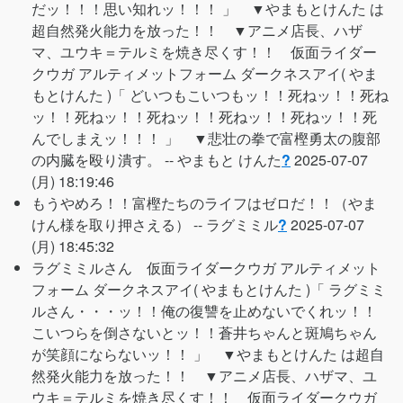
だッ！！！思い知れッ！！！ 」 ▼やまもとけんた は
超自然発火能力を放った！！ ▼アニメ店長、ハザ
マ、ユウキ＝テルミを焼き尽くす！！ 仮面ライダー
クウガ アルティメットフォーム ダークネスアイ( やま
もとけんた )「 どいつもこいつもッ！！死ねッ！！死ね
ッ！！死ねッ！！死ねッ！！死ねッ！！死ねッ！！死
んでしまえッ！！！ 」 ▼悲壮の拳で富樫勇太の腹部
の内臓を殴り潰す。 --
やまもと けんた
?
2025-07-07
(月) 18:19:46
もうやめろ！！富樫たちのライフはゼロだ！！（やま
けん様を取り押さえる） --
ラグミミル
?
2025-07-07
(月) 18:45:32
ラグミミルさん 仮面ライダークウガ アルティメット
フォーム ダークネスアイ( やまもとけんた )「 ラグミミ
ルさん・・・ッ！！俺の復讐を止めないでくれッ！！
こいつらを倒さないとッ！！蒼井ちゃんと斑鳩ちゃん
が笑顔にならないッ！！ 」 ▼やまもとけんた は超自
然発火能力を放った！！ ▼アニメ店長、ハザマ、ユ
ウキ＝テルミを焼き尽くす！！ 仮面ライダークウガ