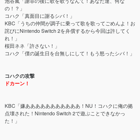
池谷嵐「謝罪の後に歌を歌うなんて！あなた達、何な
の！？」
コハク「真面目に謝るシバ！」
KBC「うちの仲間が調子に乗って歌を歌ってごめんよ！お
詫びにNintendo Switch 2を弁償するから今回は許してく
れ！」
桜田ネネ「許さない！」
コハク「僕の誕生日を台無しにして！もう怒ったシバ！」
コハクの攻撃
ドカーン！
KBC「嫌あああああああああああ！NU！コハクに俺の拠
点壊された！Nintendo Switch 2で遊ぶことできなかっ
た！」