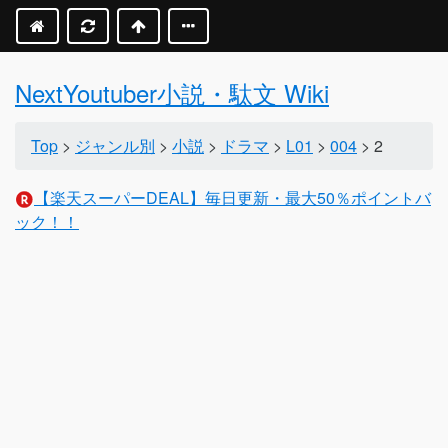
NextYoutuber小説・駄文 Wiki
Top
>
ジャンル別
>
小説
>
ドラマ
>
L01
>
004
> 2
【楽天スーパーDEAL】毎日更新・最大50％ポイントバ
ック！！