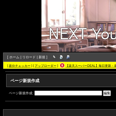
[
ホーム
|
リロード
|
新規
]
[
差分チェッカー
]
[
アップローダー
]
【楽天スーパーDEAL】毎日更新・
ページ新規作成
ページ新規作成: