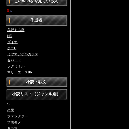
このwikiを今見ている人
5
人
作成者
烏野える座
ND
ダイナ
ケラP
ミヤマアゲハカラス
ゼバード
ラグミミル
マリーエース86
小説・駄文
小説リスト（ジャンル別）
SF
恋愛
ファンタジー
学園モノ
ドラマ