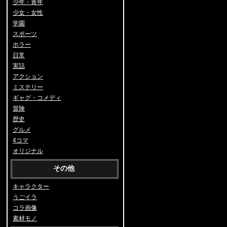
少年・青年
少女・女性
学園
スポーツ
ホラー
日常
実話
アクション
ミステリー
ギャグ・コメディ
冒険
歴史
グルメ
4コマ
オリジナル
その他
キャラクター
うごイラ
コラ画像
素材モノ