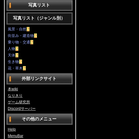
写真リスト
写真リスト（ジャンル別）
風景・自然
?
街並み・建造物
?
乗り物・交通
?
人物
?
天体
?
生き物
?
花・草木
?
外部リンクサイト
本wiki
なりきり
ゲーム研究所
Discordサーバー
その他のメニュー
Help
MenuBar