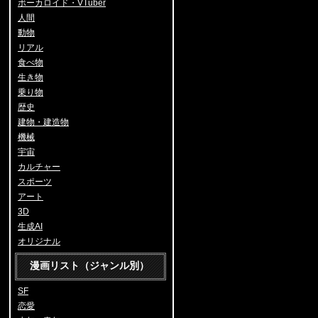
ボーカロイド・VTuber
人間
動物
リアル
食べ物
生き物
乗り物
歴史
建物・建造物
機械
宇宙
カルチャー
スポーツ
アート
3D
生成AI
オリジナル
漫画リスト（ジャンル別）
SF
恋愛