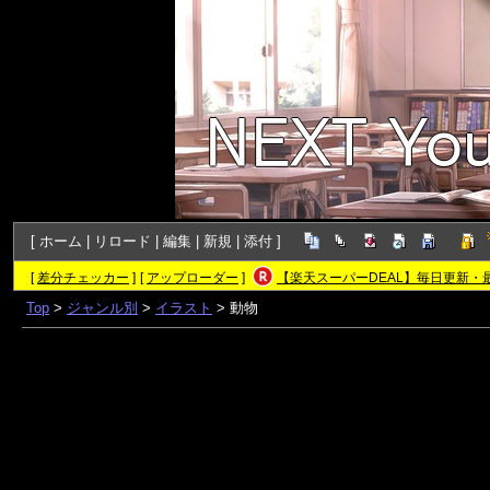
[
ホーム
|
リロード
|
編集
|
新規
|
添付
]
[
差分チェッカー
]
[
アップローダー
]
【楽天スーパーDEAL】毎日更新・
Top
>
ジャンル別
>
イラスト
> 動物