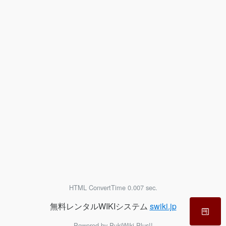
HTML ConvertTime 0.007 sec.
無料レンタルWIKIシステム
swiki.jp
Powered by PukiWiki Plus!!